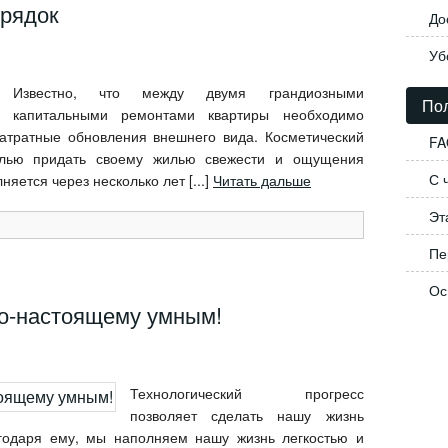
орядок
До
Уб
Известно, что между двумя грандиозными
Пол
капитальными ремонтами квартиры необходимо
затратные обновления внешнего вида. Косметический
FA
елью придать своему жилью свежести и ощущения
С 
яется через несколько лет [...]
Читать дальше
Эт
Пе
Ос
по-настоящему умным!
Технологический прогресс
позволяет сделать нашу жизнь
годаря ему, мы наполняем нашу жизнь легкостью и