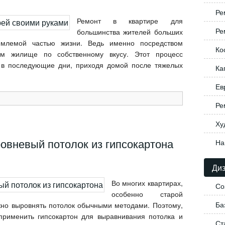
Ре
Ремонт в квартире для
Ре
большинства жителей больших
емлемой частью жизни. Ведь именно посредством
Ко
м жилище по собственному вкусу. Этот процесс
ы в последующие дни, приходя домой после тяжелых
Ка
Ев
Ре
Ху
овневый потолок из гипсокартона
На
Диз
Во многих квартирах,
Со
особенно старой
Ба
ожно выровнять потолок обычными методами. Поэтому,
рименить гипсокартон для выравнивания потолка и
Ст