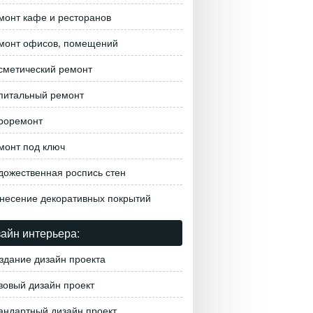
монт кафе и ресторанов
монт офисов, помещений
сметический ремонт
питальный ремонт
роремонт
монт под ключ
дожественная роспись стен
несение декоративных покрытий
айн интерьера:
здание дизайн проекта
зовый дизайн проект
андартный дизайн проект