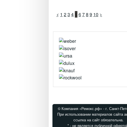
<
1
2
3
4
5
6
7
8
9
10
>
© Компания «Ремокс.рф» - г. Санкт-Пет
При использовании материалов сайта а
ссылка на сайт обязательна.
* - не является публичной оферто