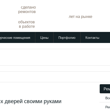
сделано
257
ремонтов
лет на рынке
14
объектов
17
в работе
рческие помещения
Цены
Портфолио
Контакты
Рем
Вс
х дверей своими руками
Ре