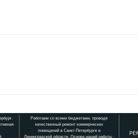
ербург.
Работаем со всеми бюджетами, проводя
ктивная
качественный ремонт коммерческих
помещений в Санкт-Петербурге и
РЕ
й.
Ленинградской области. Основа нашей работы -