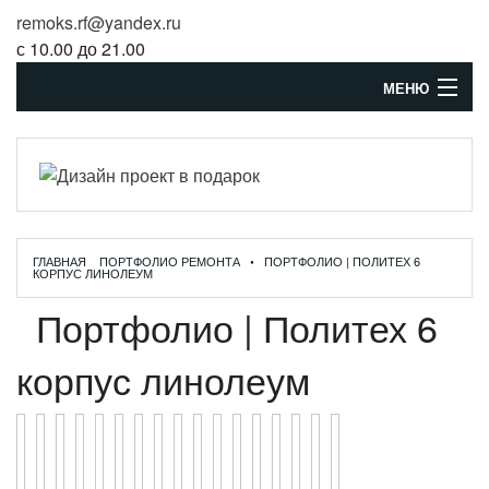
remoks.rf@yandex.ru
с 10.00 до 21.00
МЕНЮ
Статьи о ремонте
Главная
О компании
ГЛАВНАЯ
ПОРТФОЛИО РЕМОНТА
• ПОРТФОЛИО | ПОЛИТЕХ 6
КОРПУС ЛИНОЛЕУМ
Коммерческие помещения
Портфолио | Политех 6
Цены
корпус линолеум
Портфолио
Контакты