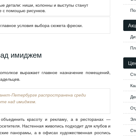
ые детали: ниши, колонны и выступы станут
По
е с помощью рисунков.
Акц
 главное условия выбора сюжета фрески.
Ди
Пл
 над имиджем
Цен
потолков
выражает главное назначение помещений,
Ст
ладельцев.
Ка
Санкт-Петербурге распространена среди
Де
оте над имиджем.
От
 объединить красоту и рекламу, а в ресторанах —
Эл
посетителя. Настенная живопись подходит для клубов и
Ст
еские панорамы, а в офисах художественная роспись