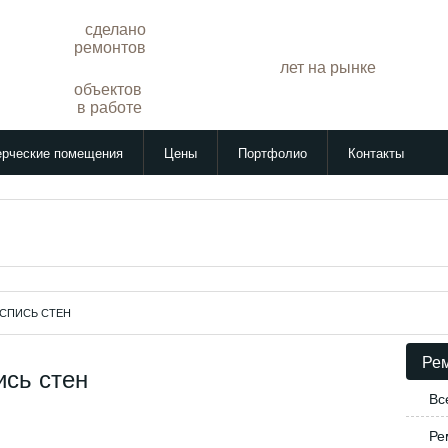
сделано
257
ремонтов
лет на рынке
14
объектов
17
в работе
рческие помещения
Цены
Портфолио
Контакты
СПИСЬ СТЕН
Рем
сь стен
Вс
Ре