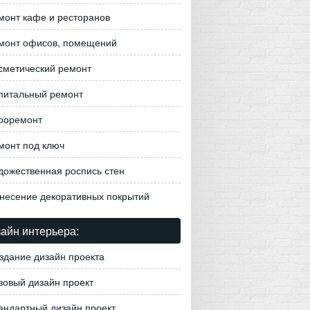
монт кафе и ресторанов
монт офисов, помещений
сметический ремонт
питальный ремонт
роремонт
монт под ключ
дожественная роспись стен
несение декоративных покрытий
айн интерьера:
здание дизайн проекта
зовый дизайн проект
андартный дизайн проект