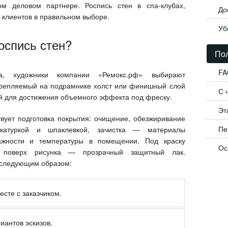
м деловом партнере. Роспись стен в спа-клубах,
До
 клиентов в правильном выборе.
Уб
оспись стен?
Пол
FA
ка, художники компании «Ремокс.рф» выбирают
акрепляемый на подрамнике холст или финишный слой
С 
ой для достижения объемного эффекта под фреску.
Эт
вует подготовка покрытия: очищение, обезжиривание
Пе
укатуркой и шпаклевкой, зачистка — материалы
ажности и температуры в помещении. Под краску
Ос
а поверх рисунка — прозрачный защитный лак.
 следующим образом:
сте с заказчиком.
иантов эскизов.