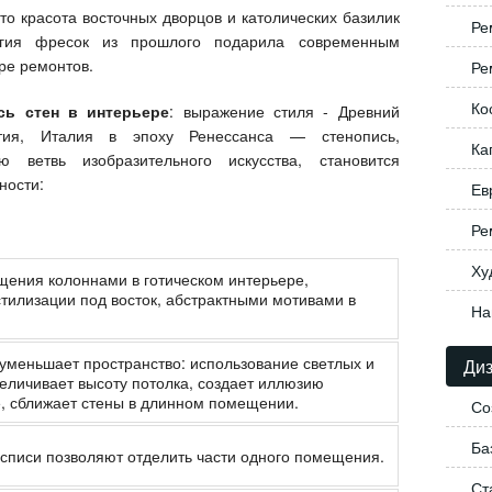
о красота восточных дворцов и католических базилик
Ре
огия фресок из прошлого подарила современным
ре ремонтов.
Ре
Ко
сь стен в интерьере
: выражение стиля - Древний
нтия, Италия в эпоху Ренессанса — стенопись,
Ка
 ветвь изобразительного искусства, становится
ности:
Ев
Ре
Ху
ения колоннами в готическом интерьере,
тилизации под восток, абстрактными мотивами в
На
уменьшает пространство: использование светлых и
Диз
величивает высоту потолка, создает иллюзию
е, сближает стены в длинном помещении.
Со
Ба
осписи позволяют отделить части одного помещения.
Ст